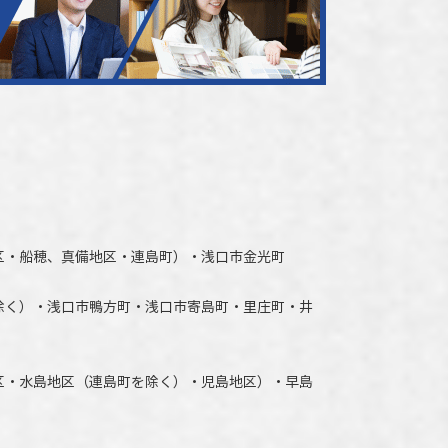
区・船穂、真備地区・連島町）・
浅口市
金光町
除く）
・
浅口市
鴨方町・
浅口市
寄島町・里庄町・
井
区・水島地区（連島町を除く）・児島地区）・早島