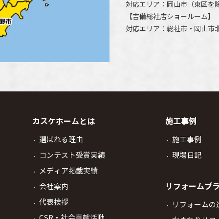
対応エリア：
岡山市
（東区を
【
吉備総社店ショールーム
】
対応エリア：
総社市
・
岡山市
カスケホームとは
施工事例
選ばれる理由
施工事例
コンテスト受賞実績
現場日記
メディア掲載実績
リフォームプ
会社案内
代表挨拶
リフォームの
CSR・社会貢献活動