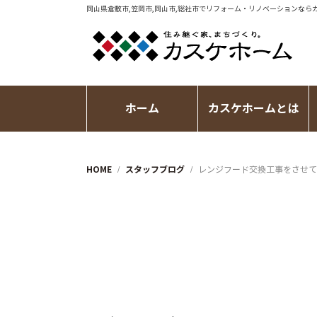
岡山県倉敷市,笠岡市,岡山市,総社市で
リフォーム・リノベーション
なら
ホーム
カスケホームとは
HOME
スタッフブログ
レンジフード交換工事をさせて