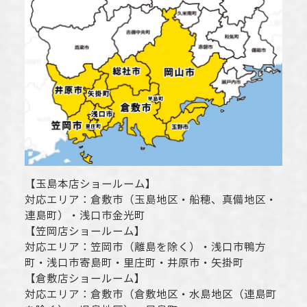
【
玉島本店ショールーム
】
対応エリア：
倉敷市
（玉島地区・船穂、真備地区・
連島町）・
浅口市
金光町
【
笠岡店ショールーム
】
対応エリア：
笠岡市（離島を除く）
・
浅口市
鴨方
町・
浅口市
寄島町・里庄町・
井原市
・矢掛町
【
倉敷店ショールーム
】
対応エリア：
倉敷市
（倉敷地区・水島地区（連島町