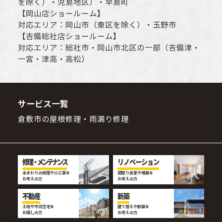
を除く）・児島地区）・早島町
【
岡山店ショールーム
】
対応エリア：
岡山市
（東区を除く）・玉野市
【
吉備総社店ショールーム
】
対応エリア：
総社市
・
岡山市
北区の一部（吉備津・
一宮・津高・高松）
サービス一覧
倉敷市の屋根修理・雨漏り修理
修理・メンテナンス
リノベーション
水まわりの修理や小工事を
間取り変更や増築を
お考えの方
お考えの方
不動産
新築
土地や中古住宅を
建て替えや新築を
お探しの方
お考えの方