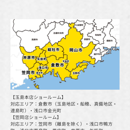
【
玉島本店ショールーム
】
対応エリア：
倉敷市
（玉島地区・船穂、真備地区・
連島町）・
浅口市
金光町
【
笠岡店ショールーム
】
対応エリア：
笠岡市（離島を除く）
・
浅口市
鴨方