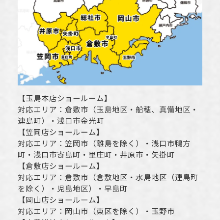
【
玉島本店ショールーム
】
対応エリア：
倉敷市
（玉島地区・船穂、真備地区・
連島町）・
浅口市
金光町
【
笠岡店ショールーム
】
対応エリア：
笠岡市（離島を除く）
・
浅口市
鴨方
町・
浅口市
寄島町・里庄町・
井原市
・矢掛町
【
倉敷店ショールーム
】
対応エリア：
倉敷市
（倉敷地区・水島地区（連島町
を除く）・児島地区）・早島町
【
岡山店ショールーム
】
対応エリア：
岡山市
（東区を除く）・玉野市