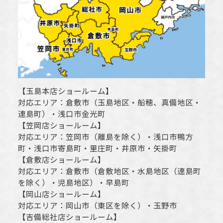
【
玉島本店ショールーム
】
対応エリア：
倉敷市
（玉島地区・船穂、真備地区・
連島町）・
浅口市
金光町
【
笠岡店ショールーム
】
対応エリア：
笠岡市（離島を除く）
・
浅口市
鴨方
町・
浅口市
寄島町・里庄町・
井原市
・矢掛町
【
倉敷店ショールーム
】
対応エリア：
倉敷市
（倉敷地区・水島地区（連島町
を除く）・児島地区）・早島町
【
岡山店ショールーム
】
対応エリア：
岡山市
（東区を除く）・玉野市
【
吉備総社店ショールーム
】