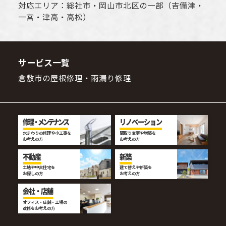
対応エリア：
総社市
・
岡山市
北区の一部（吉備津・
一宮・津高・高松）
サービス一覧
倉敷市の屋根修理・雨漏り修理
修理・メンテナンス
リノベーション
水まわりの修理や小工事を
間取り変更や増築を
お考えの方
お考えの方
不動産
新築
土地や中古住宅を
建て替えや新築を
お探しの方
お考えの方
会社・店舗
オフィス・店舗・工場の
改修をお考えの方