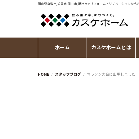
岡山県倉敷市,笠岡市,岡山市,総社市で
リフォーム・リノベーション
なら
ホーム
カスケホームとは
HOME
スタッフブログ
マラソン大会に出場しました