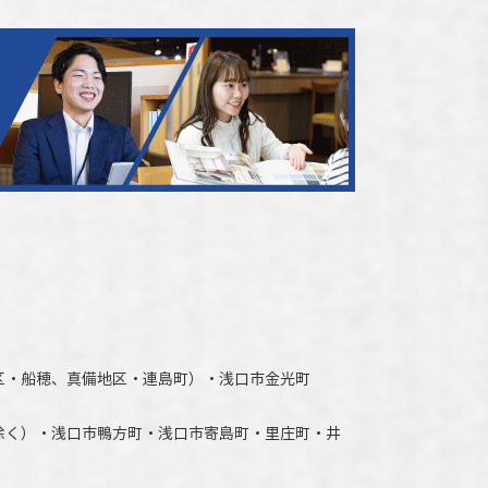
区・船穂、真備地区・連島町）・
浅口市
金光町
除く）
・
浅口市
鴨方町・
浅口市
寄島町・里庄町・
井