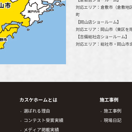
対応エリア：
倉敷市
（倉敷地
町
【
岡山店ショールーム
】
対応エリア：
岡山市
（東区を
【
吉備総社店ショールーム
】
対応エリア：
総社市
・
岡山市
カスケホームとは
施工事例
選ばれる理由
施工事例
コンテスト受賞実績
現場日記
メディア掲載実績