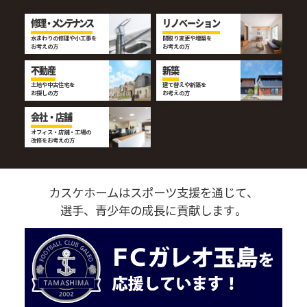
修理・メンテナンス
リノベーション
水まわりの修理や小工事を
間取り変更や増築を
お考えの方
お考えの方
不動産
新築
土地や中古住宅を
建て替えや新築を
お探しの方
お考えの方
会社・店舗
オフィス・店舗・工場の
改修をお考えの方
カスケホームはスポーツ支援を通じて、
選手、青少年の成長に貢献します。