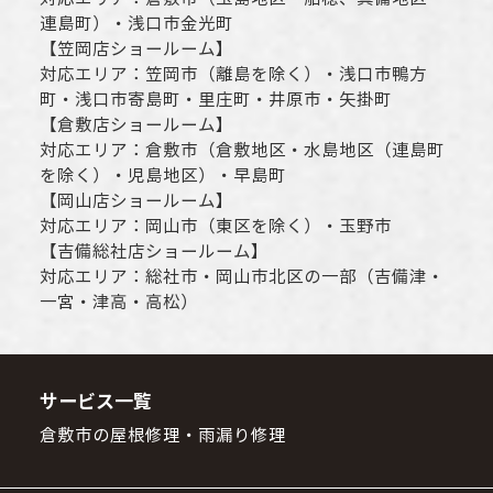
連島町）・
浅口市
金光町
【
笠岡店ショールーム
】
対応エリア：
笠岡市（離島を除く）
・
浅口市
鴨方
町・
浅口市
寄島町・里庄町・
井原市
・矢掛町
【
倉敷店ショールーム
】
対応エリア：
倉敷市
（倉敷地区・水島地区（連島町
を除く）・児島地区）・早島町
【
岡山店ショールーム
】
対応エリア：
岡山市
（東区を除く）・玉野市
【
吉備総社店ショールーム
】
対応エリア：
総社市
・
岡山市
北区の一部（吉備津・
一宮・津高・高松）
サービス一覧
倉敷市の屋根修理・雨漏り修理