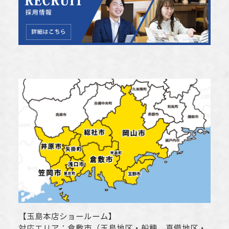
【
玉島本店ショールーム
】
対応エリア：
倉敷市
（玉島地区・船穂、真備地区・