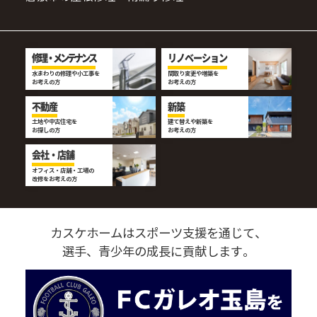
修理・メンテナンス
リノベーション
水まわりの修理や小工事を
間取り変更や増築を
お考えの方
お考えの方
不動産
新築
土地や中古住宅を
建て替えや新築を
お探しの方
お考えの方
会社・店舗
オフィス・店舗・工場の
改修をお考えの方
カスケホームはスポーツ支援を通じて、
選手、青少年の成長に貢献します。