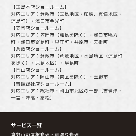
【
玉島本店ショールーム
】
対応エリア：
倉敷市
（玉島地区・船穂、真備地区・
連島町）・
浅口市
金光町
【
笠岡店ショールーム
】
対応エリア：
笠岡市（離島を除く）
・
浅口市
鴨方
町・
浅口市
寄島町・里庄町・
井原市
・矢掛町
【
倉敷店ショールーム
】
対応エリア：
倉敷市
（倉敷地区・水島地区（連島町
を除く）・児島地区）・早島町
【
岡山店ショールーム
】
対応エリア：
岡山市
（東区を除く）・玉野市
【
吉備総社店ショールーム
】
対応エリア：
総社市
・
岡山市
北区の一部（吉備津・
一宮・津高・高松）
サービス一覧
倉敷市の屋根修理・雨漏り修理