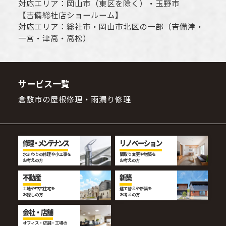
対応エリア：
岡山市
（東区を除く）・玉野市
【
吉備総社店ショールーム
】
対応エリア：
総社市
・
岡山市
北区の一部（吉備津・
一宮・津高・高松）
サービス一覧
倉敷市の屋根修理・雨漏り修理
修理・メンテナンス
リノベーション
水まわりの修理や小工事を
間取り変更や増築を
お考えの方
お考えの方
不動産
新築
土地や中古住宅を
建て替えや新築を
お探しの方
お考えの方
会社・店舗
オフィス・店舗・工場の