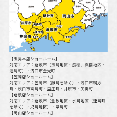
【
玉島本店ショールーム
】
対応エリア：
倉敷市
（玉島地区・船穂、真備地区・
連島町）・
浅口市
金光町
【
笠岡店ショールーム
】
対応エリア：
笠岡市（離島を除く）
・
浅口市
鴨方
町・
浅口市
寄島町・里庄町・
井原市
・矢掛町
【
倉敷店ショールーム
】
対応エリア：
倉敷市
（倉敷地区・水島地区（連島町
を除く）・児島地区）・早島町
【
岡山店ショールーム
】