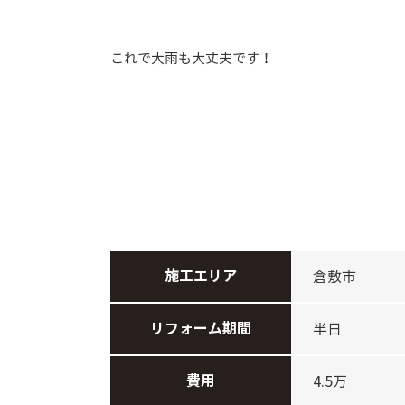
これで大雨も大丈夫です！
施工エリア
倉敷市
リフォーム期間
半日
費用
4.5万