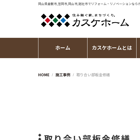
岡山県倉敷市,笠岡市,岡山市,総社市で
リフォーム・リノベーション
なら
ホーム
カスケホームとは
HOME
施工事例
取り合い部板金修繕
取り合い部板金修繕