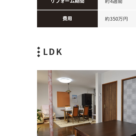
リフォーム期間
約4週間
費用
約350万円
LDK