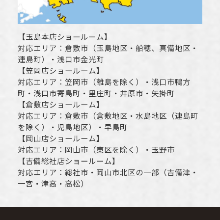
【
玉島本店ショールーム
】
対応エリア：
倉敷市
（玉島地区・船穂、真備地区・
連島町）・
浅口市
金光町
【
笠岡店ショールーム
】
対応エリア：
笠岡市（離島を除く）
・
浅口市
鴨方
町・
浅口市
寄島町・里庄町・
井原市
・矢掛町
【
倉敷店ショールーム
】
対応エリア：
倉敷市
（倉敷地区・水島地区（連島町
を除く）・児島地区）・早島町
【
岡山店ショールーム
】
対応エリア：
岡山市
（東区を除く）・玉野市
【
吉備総社店ショールーム
】
対応エリア：
総社市
・
岡山市
北区の一部（吉備津・
一宮・津高・高松）