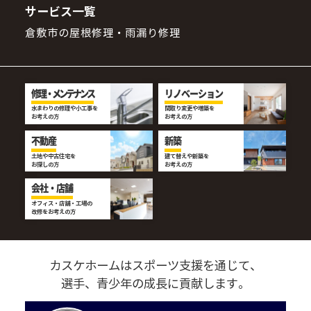
サービス一覧
倉敷市の屋根修理・雨漏り修理
修理・メンテナンス
リノベーション
水まわりの修理や小工事を
間取り変更や増築を
お考えの方
お考えの方
不動産
新築
土地や中古住宅を
建て替えや新築を
お探しの方
お考えの方
会社・店舗
オフィス・店舗・工場の
改修をお考えの方
カスケホームはスポーツ支援を通じて、
選手、青少年の成長に貢献します。