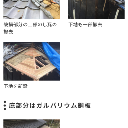
破損部分の上部のし瓦の
下地も一部撤去
撤去
下地を新設
庇部分はガルバリウム鋼板