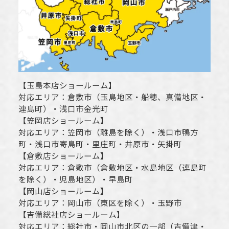
【
玉島本店ショールーム
】
対応エリア：
倉敷市
（玉島地区・船穂、真備地区・
連島町）・
浅口市
金光町
【
笠岡店ショールーム
】
対応エリア：
笠岡市（離島を除く）
・
浅口市
鴨方
町・
浅口市
寄島町・里庄町・
井原市
・矢掛町
【
倉敷店ショールーム
】
対応エリア：
倉敷市
（倉敷地区・水島地区（連島町
を除く）・児島地区）・早島町
【
岡山店ショールーム
】
対応エリア：
岡山市
（東区を除く）・玉野市
【
吉備総社店ショールーム
】
対応エリア：
総社市
・
岡山市
北区の一部（吉備津・