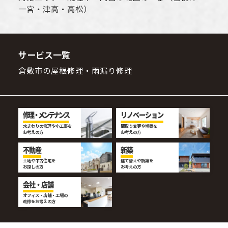
一宮・津高・高松）
サービス一覧
倉敷市の屋根修理・雨漏り修理
修理・メンテナンス
リノベーション
水まわりの修理や小工事を
間取り変更や増築を
お考えの方
お考えの方
不動産
新築
土地や中古住宅を
建て替えや新築を
お探しの方
お考えの方
会社・店舗
オフィス・店舗・工場の
改修をお考えの方