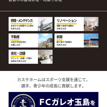
修理・メンテナンス
リノベーション
水まわりの修理や小工事を
間取り変更や増築を
お考えの方
お考えの方
不動産
新築
土地や中古住宅を
建て替えや新築を
お探しの方
お考えの方
会社・店舗
オフィス・店舗・工場の
改修をお考えの方
カスケホームはスポーツ支援を通じて、
選手、青少年の成長に貢献します。