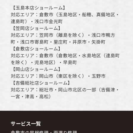
【
玉島本店ショールーム
】
対応エリア：
倉敷市
（玉島地区・船穂、真備地区・
連島町）・
浅口市
金光町
【
笠岡店ショールーム
】
対応エリア：
笠岡市（離島を除く）
・
浅口市
鴨方
町・
浅口市
寄島町・里庄町・
井原市
・矢掛町
【
倉敷店ショールーム
】
対応エリア：
倉敷市
（倉敷地区・水島地区（連島町
を除く）・児島地区）・早島町
【
岡山店ショールーム
】
対応エリア：
岡山市
（東区を除く）・玉野市
【
吉備総社店ショールーム
】
対応エリア：
総社市
・
岡山市
北区の一部（吉備津・
一宮・津高・高松）
サービス一覧
倉敷市の屋根修理・雨漏り修理