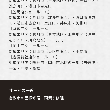
対応エリア：
倉敷市
（玉島地区・船穂、真備地区・
連島町）・
浅口市
金光町
【
笠岡店ショールーム
】
対応エリア：
笠岡市（離島を除く）
・
浅口市
鴨方
町・
浅口市
寄島町・里庄町・
井原市
・矢掛町
【
倉敷店ショールーム
】
対応エリア：
倉敷市
（倉敷地区・水島地区（連島町
を除く）・児島地区）・早島町
【
岡山店ショールーム
】
対応エリア：
岡山市
（東区を除く）・玉野市
【
吉備総社店ショールーム
】
対応エリア：
総社市
・
岡山市
北区の一部（吉備津・
一宮・津高・高松）
サービス一覧
倉敷市の屋根修理・雨漏り修理