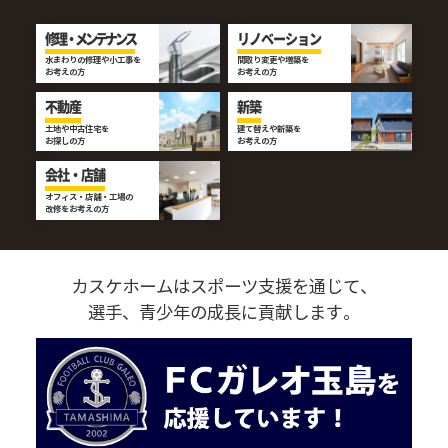
修理・メンテナンス
リノベーション
水まわりの修理や小工事を
間取り変更や増築を
お考えの方
お考えの方
不動産
新築
土地や中古住宅を
建て替えや新築を
お探しの方
お考えの方
会社・店舗
オフィス・店舗・工場の
改修をお考えの方
カスケホームはスポーツ支援を通じて、
選手、青少年の成長に貢献します。