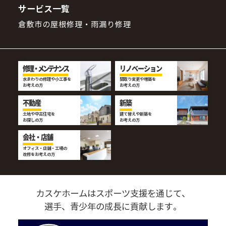
サービス一覧
倉敷市の屋根修理・雨漏り修理
修理・メンテナンス
リノベーション
水まわりの修理や小工事を
間取り変更や増築を
お考えの方
お考えの方
不動産
新築
土地や中古住宅を
建て替えや新築を
お探しの方
お考えの方
会社・店舗
オフィス・店舗・工場の
改修をお考えの方
カスケホームはスポーツ支援を通じて、
選手、青少年の成長に貢献します。