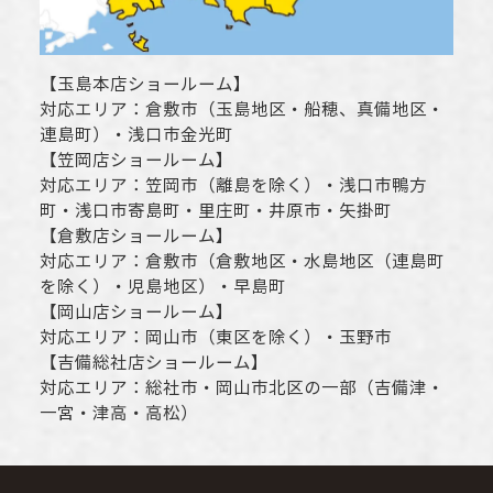
【
玉島本店ショールーム
】
対応エリア：
倉敷市
（玉島地区・船穂、真備地区・
連島町）・
浅口市
金光町
【
笠岡店ショールーム
】
対応エリア：
笠岡市（離島を除く）
・
浅口市
鴨方
町・
浅口市
寄島町・里庄町・
井原市
・矢掛町
【
倉敷店ショールーム
】
対応エリア：
倉敷市
（倉敷地区・水島地区（連島町
を除く）・児島地区）・早島町
【
岡山店ショールーム
】
対応エリア：
岡山市
（東区を除く）・玉野市
【
吉備総社店ショールーム
】
対応エリア：
総社市
・
岡山市
北区の一部（吉備津・
一宮・津高・高松）