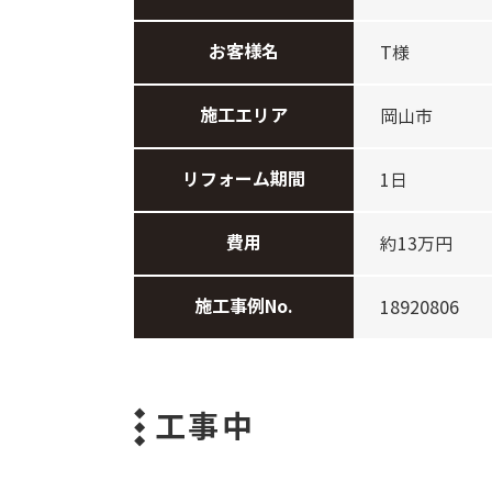
お客様名
T様
施工エリア
岡山市
リフォーム期間
1日
費用
約13万円
施工事例No.
18920806
工事中