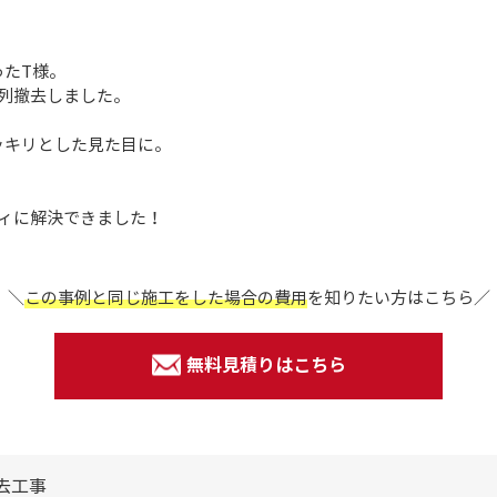
たT様。
列撤去しました。
ッキリとした見た目に。
ィに解決できました！
＼
この事例と同じ施工をした場合の費用
を
知りたい方はこちら／
無料見積りはこちら
去工事