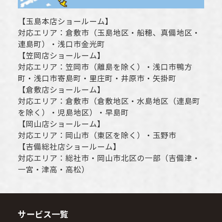
【
玉島本店ショールーム
】
対応エリア：
倉敷市
（玉島地区・船穂、真備地区・
連島町）・
浅口市
金光町
【
笠岡店ショールーム
】
対応エリア：
笠岡市（離島を除く）
・
浅口市
鴨方
町・
浅口市
寄島町・里庄町・
井原市
・矢掛町
【
倉敷店ショールーム
】
対応エリア：
倉敷市
（倉敷地区・水島地区（連島町
を除く）・児島地区）・早島町
【
岡山店ショールーム
】
対応エリア：
岡山市
（東区を除く）・玉野市
【
吉備総社店ショールーム
】
対応エリア：
総社市
・
岡山市
北区の一部（吉備津・
一宮・津高・高松）
サービス一覧