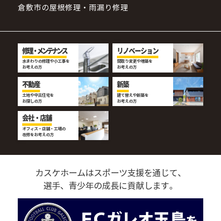
倉敷市の屋根修理・雨漏り修理
修理・メンテナンス
リノベーション
水まわりの修理や小工事を
間取り変更や増築を
お考えの方
お考えの方
不動産
新築
土地や中古住宅を
建て替えや新築を
お探しの方
お考えの方
会社・店舗
オフィス・店舗・工場の
改修をお考えの方
カスケホームはスポーツ支援を通じて、
選手、青少年の成長に貢献します。