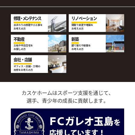
修理・メンテナンス
リノベーション
水まわりの修理や小工事を
間取り変更や増築を
お考えの方
お考えの方
不動産
新築
土地や中古住宅を
建て替えや新築を
お探しの方
お考えの方
会社・店舗
オフィス・店舗・工場の
改修をお考えの方
カスケホームはスポーツ支援を通じて、
選手、青少年の成長に貢献します。