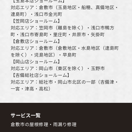
【
玉島本店ショールーム
】
対応エリア：
倉敷市
（玉島地区・船穂、真備地区・
連島町）・
浅口市
金光町
【
笠岡店ショールーム
】
対応エリア：
笠岡市（離島を除く）
・
浅口市
鴨方
町・
浅口市
寄島町・里庄町・
井原市
・矢掛町
【
倉敷店ショールーム
】
対応エリア：
倉敷市
（倉敷地区・水島地区（連島町
を除く）・児島地区）・早島町
【
岡山店ショールーム
】
対応エリア：
岡山市
（東区を除く）・玉野市
【
吉備総社店ショールーム
】
対応エリア：
総社市
・
岡山市
北区の一部（吉備津・
一宮・津高・高松）
サービス一覧
倉敷市の屋根修理・雨漏り修理