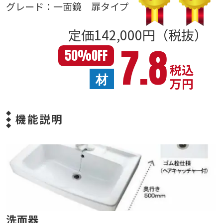
グレード：一面鏡 扉タイプ
定価142,000円（税抜）
7.8
50
%
OFF
税込
材
万円
機能説明
洗面器