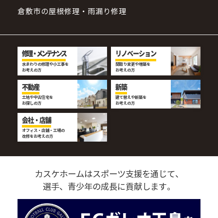
倉敷市の屋根修理・雨漏り修理
修理・メンテナンス
リノベーション
水まわりの修理や小工事を
間取り変更や増築を
お考えの方
お考えの方
不動産
新築
土地や中古住宅を
建て替えや新築を
お探しの方
お考えの方
会社・店舗
オフィス・店舗・工場の
改修をお考えの方
カスケホームはスポーツ支援を通じて、
選手、青少年の成長に貢献します。