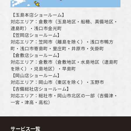
【
玉島本店ショールーム
】
対応エリア：
倉敷市
（玉島地区・船穂、真備地区・
連島町）・
浅口市
金光町
【
笠岡店ショールーム
】
対応エリア：
笠岡市（離島を除く）
・
浅口市
鴨方
町・
浅口市
寄島町・里庄町・
井原市
・矢掛町
【
倉敷店ショールーム
】
対応エリア：
倉敷市
（倉敷地区・水島地区（連島町
を除く）・児島地区）・早島町
【
岡山店ショールーム
】
対応エリア：
岡山市
（東区を除く）・玉野市
【
吉備総社店ショールーム
】
対応エリア：
総社市
・
岡山市
北区の一部（吉備津・
一宮・津高・高松）
サービス一覧