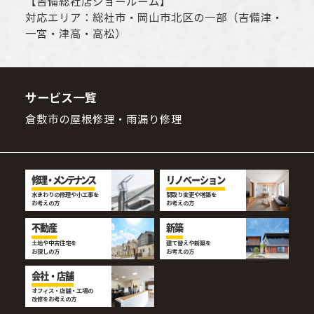
【
吉備総社店ショールーム
】
対応エリア：
総社市
・
岡山市
北区の一部（吉備津・
一宮・津高・高松）
サービス一覧
倉敷市の屋根修理・雨漏り修理
修理・メンテナンス
リノベーション
水まわりの修理や小工事を
間取り変更や増築を
お考えの方
お考えの方
不動産
新築
土地や中古住宅を
建て替えや新築を
お探しの方
お考えの方
会社・店舗
オフィス・店舗・工場の
改修をお考えの方