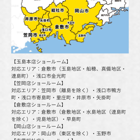
【
玉島本店ショールーム
】
対応エリア：
倉敷市
（玉島地区・船穂、真備地区・
連島町）・
浅口市
金光町
【
笠岡店ショールーム
】
対応エリア：
笠岡市（離島を除く）
・
浅口市
鴨方
町・
浅口市
寄島町・里庄町・
井原市
・矢掛町
【
倉敷店ショールーム
】
対応エリア：
倉敷市
（倉敷地区・水島地区（連島町
を除く）・児島地区）・早島町
【
岡山店ショールーム
】
対応エリア：
岡山市
（東区を除く）・玉野市