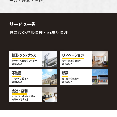
一宮・津高・高松）
サービス一覧
倉敷市の屋根修理・雨漏り修理
修理・メンテナンス
リノベーション
水まわりの修理や小工事を
間取り変更や増築を
お考えの方
お考えの方
不動産
新築
土地や中古住宅を
建て替えや新築を
お探しの方
お考えの方
会社・店舗
オフィス・店舗・工場の
改修をお考えの方