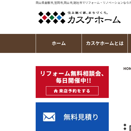
岡山県倉敷市,笠岡市,岡山市,総社市で
リフォーム・リノベーション
なら
ホーム
カスケホームとは
HO