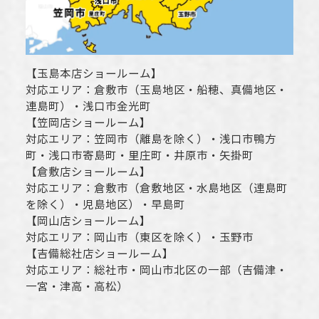
【
玉島本店ショールーム
】
対応エリア：
倉敷市
（玉島地区・船穂、真備地区・
連島町）・
浅口市
金光町
【
笠岡店ショールーム
】
対応エリア：
笠岡市（離島を除く）
・
浅口市
鴨方
町・
浅口市
寄島町・里庄町・
井原市
・矢掛町
【
倉敷店ショールーム
】
対応エリア：
倉敷市
（倉敷地区・水島地区（連島町
を除く）・児島地区）・早島町
【
岡山店ショールーム
】
対応エリア：
岡山市
（東区を除く）・玉野市
【
吉備総社店ショールーム
】
対応エリア：
総社市
・
岡山市
北区の一部（吉備津・
一宮・津高・高松）