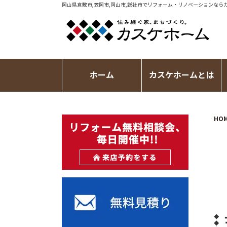
岡山県倉敷市,笠岡市,岡山市,総社市で
リフォーム・リノベーション
なら
ホーム
カスケホームとは
HO