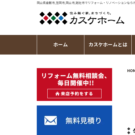
岡山県倉敷市,笠岡市,岡山市,総社市で
リフォーム・リノベーション
なら
ホーム
カスケホームとは
HO