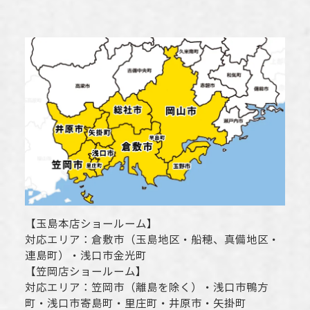
【
玉島本店ショールーム
】
対応エリア：
倉敷市
（玉島地区・船穂、真備地区・
連島町）・
浅口市
金光町
【
笠岡店ショールーム
】
対応エリア：
笠岡市（離島を除く）
・
浅口市
鴨方
町・
浅口市
寄島町・里庄町・
井原市
・矢掛町