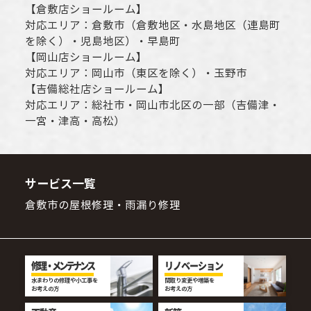
【
倉敷店ショールーム
】
対応エリア：
倉敷市
（倉敷地区・水島地区（連島町
を除く）・児島地区）・早島町
【
岡山店ショールーム
】
対応エリア：
岡山市
（東区を除く）・玉野市
【
吉備総社店ショールーム
】
対応エリア：
総社市
・
岡山市
北区の一部（吉備津・
一宮・津高・高松）
サービス一覧
倉敷市の屋根修理・雨漏り修理
修理・メンテナンス
リノベーション
水まわりの修理や小工事を
間取り変更や増築を
お考えの方
お考えの方