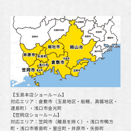
【
玉島本店ショールーム
】
対応エリア：
倉敷市
（玉島地区・船穂、真備地区・
連島町）・
浅口市
金光町
【
笠岡店ショールーム
】
対応エリア：
笠岡市（離島を除く）
・
浅口市
鴨方
町・
浅口市
寄島町・里庄町・
井原市
・矢掛町