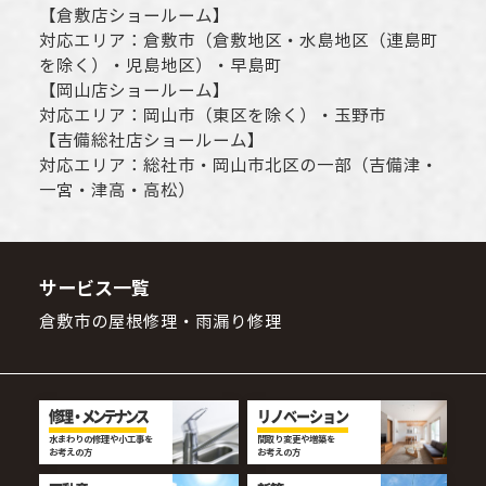
【
倉敷店ショールーム
】
対応エリア：
倉敷市
（倉敷地区・水島地区（連島町
を除く）・児島地区）・早島町
【
岡山店ショールーム
】
対応エリア：
岡山市
（東区を除く）・玉野市
【
吉備総社店ショールーム
】
対応エリア：
総社市
・
岡山市
北区の一部（吉備津・
一宮・津高・高松）
サービス一覧
倉敷市の屋根修理・雨漏り修理
修理・メンテナンス
リノベーション
水まわりの修理や小工事を
間取り変更や増築を
お考えの方
お考えの方