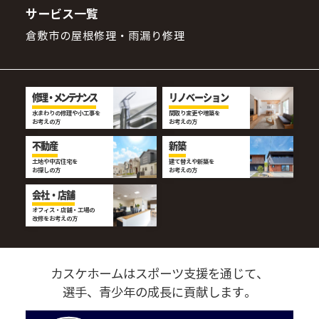
サービス一覧
倉敷市の屋根修理・雨漏り修理
修理・メンテナンス
リノベーション
水まわりの修理や小工事を
間取り変更や増築を
お考えの方
お考えの方
不動産
新築
土地や中古住宅を
建て替えや新築を
お探しの方
お考えの方
会社・店舗
オフィス・店舗・工場の
改修をお考えの方
カスケホームはスポーツ支援を通じて、
選手、青少年の成長に貢献します。