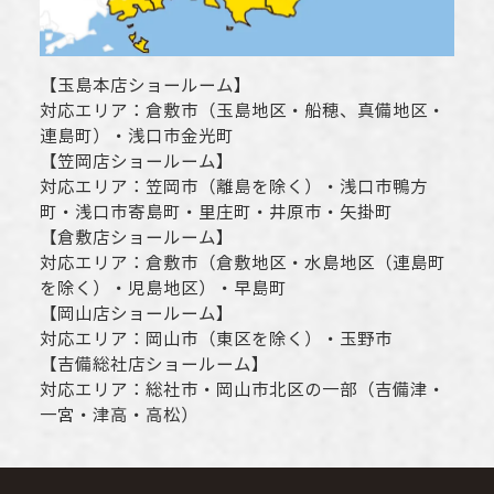
【
玉島本店ショールーム
】
対応エリア：
倉敷市
（玉島地区・船穂、真備地区・
連島町）・
浅口市
金光町
【
笠岡店ショールーム
】
対応エリア：
笠岡市（離島を除く）
・
浅口市
鴨方
町・
浅口市
寄島町・里庄町・
井原市
・矢掛町
【
倉敷店ショールーム
】
対応エリア：
倉敷市
（倉敷地区・水島地区（連島町
を除く）・児島地区）・早島町
【
岡山店ショールーム
】
対応エリア：
岡山市
（東区を除く）・玉野市
【
吉備総社店ショールーム
】
対応エリア：
総社市
・
岡山市
北区の一部（吉備津・
一宮・津高・高松）