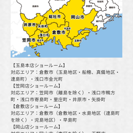
【
玉島本店ショールーム
】
対応エリア：
倉敷市
（玉島地区・船穂、真備地区・
連島町）・
浅口市
金光町
【
笠岡店ショールーム
】
対応エリア：
笠岡市（離島を除く）
・
浅口市
鴨方
町・
浅口市
寄島町・里庄町・
井原市
・矢掛町
【
倉敷店ショールーム
】
対応エリア：
倉敷市
（倉敷地区・水島地区（連島町
を除く）・児島地区）・早島町
【
岡山店ショールーム
】