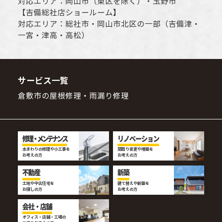
対応エリア：
岡山市
（東区を除く）・玉野市
【
吉備総社店ショールーム
】
対応エリア：
総社市
・
岡山市
北区の一部（吉備津・
一宮・津高・高松）
サービス一覧
倉敷市の屋根修理・雨漏り修理
修理・メンテナンス
リノベーション
水まわりの修理や小工事を
間取り変更や増築を
お考えの方
お考えの方
不動産
新築
土地や中古住宅を
建て替えや新築を
お探しの方
お考えの方
会社・店舗
オフィス・店舗・工場の