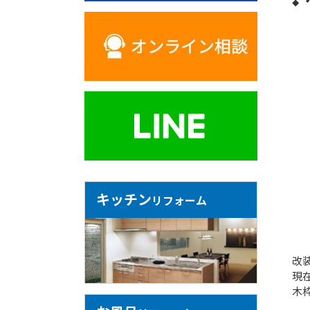
キッチン
リフォーム
改
現
木