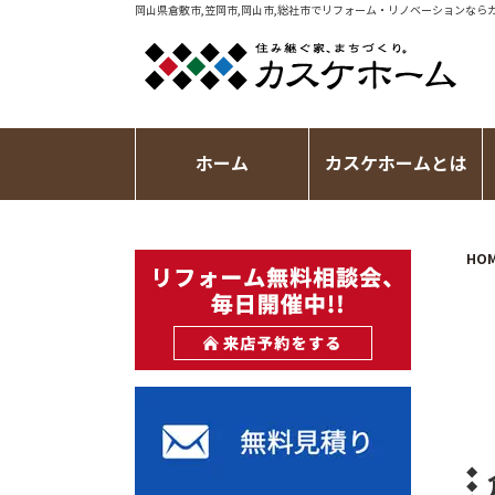
岡山県倉敷市,笠岡市,岡山市,総社市で
リフォーム・リノベーション
なら
ホーム
カスケホームとは
HO