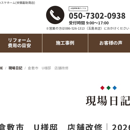
カスケホーム(安藤嘉助商店)
お客様専用ダイヤル
050-7302-0938
受付時間 9:00～17:00
※営業の方は086-526-1313（玉島本店）におかけください
リフォーム
施工事例
お客様の声
費用の目安
ME
現場日記
倉敷市 U様邸 店舗改修
現場日
倉敷市 U様邸 店舗改修｜202