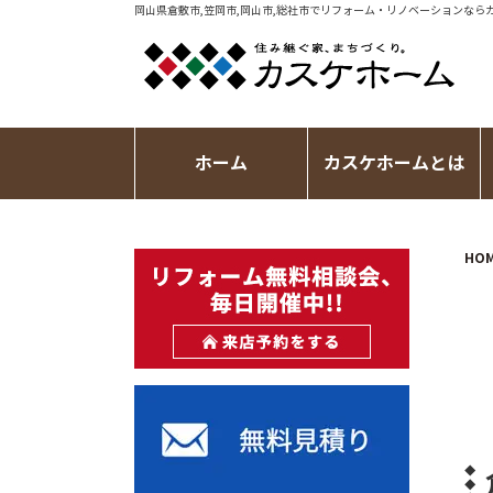
岡山県倉敷市,笠岡市,岡山市,総社市で
リフォーム・リノベーション
なら
ホーム
カスケホームとは
HO