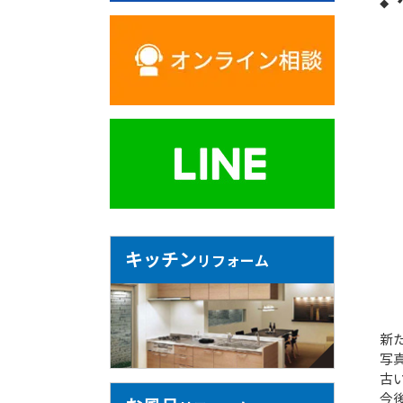
キッチン
リフォーム
新
写
古
今