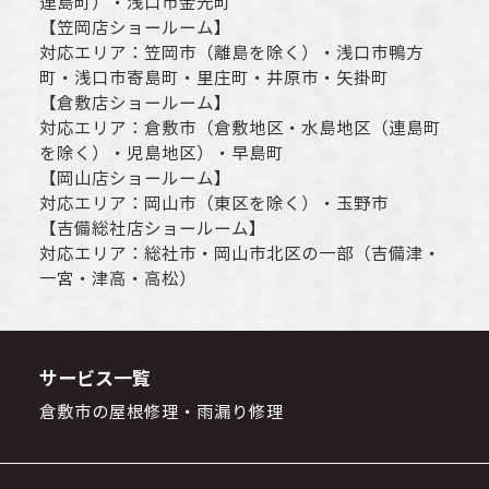
連島町）・
浅口市
金光町
【
笠岡店ショールーム
】
対応エリア：
笠岡市（離島を除く）
・
浅口市
鴨方
町・
浅口市
寄島町・里庄町・
井原市
・矢掛町
【
倉敷店ショールーム
】
対応エリア：
倉敷市
（倉敷地区・水島地区（連島町
を除く）・児島地区）・早島町
【
岡山店ショールーム
】
対応エリア：
岡山市
（東区を除く）・玉野市
【
吉備総社店ショールーム
】
対応エリア：
総社市
・
岡山市
北区の一部（吉備津・
一宮・津高・高松）
サービス一覧
倉敷市の屋根修理・雨漏り修理