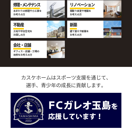
修理・メンテナンス
リノベーション
水まわりの修理や小工事を
間取り変更や増築を
お考えの方
お考えの方
不動産
新築
土地や中古住宅を
建て替えや新築を
お探しの方
お考えの方
会社・店舗
オフィス・店舗・工場の
改修をお考えの方
カスケホームはスポーツ支援を通じて、
選手、青少年の成長に貢献します。