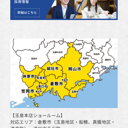
【
玉島本店ショールーム
】
対応エリア：
倉敷市
（玉島地区・船穂、真備地区・