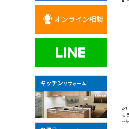
キッチン
リフォーム
だ
も
些