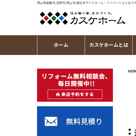
岡山県倉敷市,笠岡市,岡山市,総社市で
リフォーム・リノベーション
なら
ホーム
カスケホームとは
HO