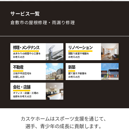
サービス一覧
倉敷市の屋根修理・雨漏り修理
修理・メンテナンス
リノベーション
水まわりの修理や小工事を
間取り変更や増築を
お考えの方
お考えの方
不動産
新築
土地や中古住宅を
建て替えや新築を
お探しの方
お考えの方
会社・店舗
オフィス・店舗・工場の
改修をお考えの方
カスケホームはスポーツ支援を通じて、
選手、青少年の成長に貢献します。