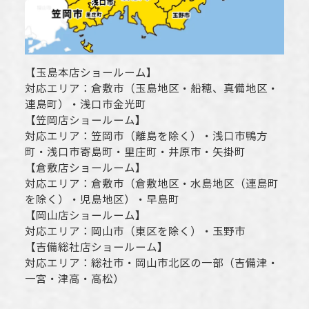
【
玉島本店ショールーム
】
対応エリア：
倉敷市
（玉島地区・船穂、真備地区・
連島町）・
浅口市
金光町
【
笠岡店ショールーム
】
対応エリア：
笠岡市（離島を除く）
・
浅口市
鴨方
町・
浅口市
寄島町・里庄町・
井原市
・矢掛町
【
倉敷店ショールーム
】
対応エリア：
倉敷市
（倉敷地区・水島地区（連島町
を除く）・児島地区）・早島町
【
岡山店ショールーム
】
対応エリア：
岡山市
（東区を除く）・玉野市
【
吉備総社店ショールーム
】
対応エリア：
総社市
・
岡山市
北区の一部（吉備津・
一宮・津高・高松）