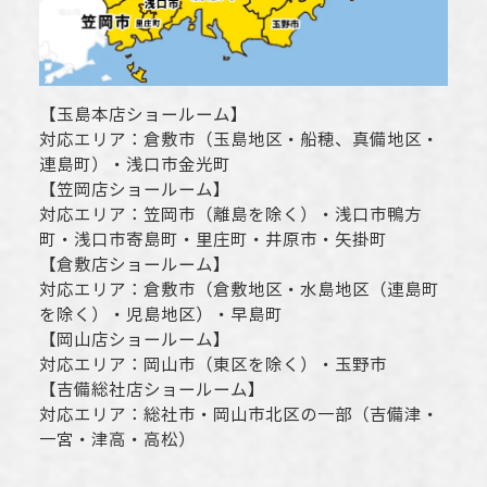
【
玉島本店ショールーム
】
対応エリア：
倉敷市
（玉島地区・船穂、真備地区・
連島町）・
浅口市
金光町
【
笠岡店ショールーム
】
対応エリア：
笠岡市（離島を除く）
・
浅口市
鴨方
町・
浅口市
寄島町・里庄町・
井原市
・矢掛町
【
倉敷店ショールーム
】
対応エリア：
倉敷市
（倉敷地区・水島地区（連島町
を除く）・児島地区）・早島町
【
岡山店ショールーム
】
対応エリア：
岡山市
（東区を除く）・玉野市
【
吉備総社店ショールーム
】
対応エリア：
総社市
・
岡山市
北区の一部（吉備津・
一宮・津高・高松）