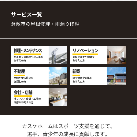
サービス一覧
倉敷市の屋根修理・雨漏り修理
修理・メンテナンス
リノベーション
水まわりの修理や小工事を
間取り変更や増築を
お考えの方
お考えの方
不動産
新築
土地や中古住宅を
建て替えや新築を
お探しの方
お考えの方
会社・店舗
オフィス・店舗・工場の
改修をお考えの方
カスケホームはスポーツ支援を通じて、
選手、青少年の成長に貢献します。