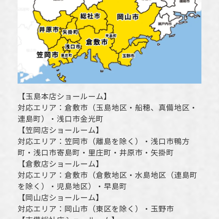
【
玉島本店ショールーム
】
対応エリア：
倉敷市
（玉島地区・船穂、真備地区・
連島町）・
浅口市
金光町
【
笠岡店ショールーム
】
対応エリア：
笠岡市（離島を除く）
・
浅口市
鴨方
町・
浅口市
寄島町・里庄町・
井原市
・矢掛町
【
倉敷店ショールーム
】
対応エリア：
倉敷市
（倉敷地区・水島地区（連島町
を除く）・児島地区）・早島町
【
岡山店ショールーム
】
対応エリア：
岡山市
（東区を除く）・玉野市