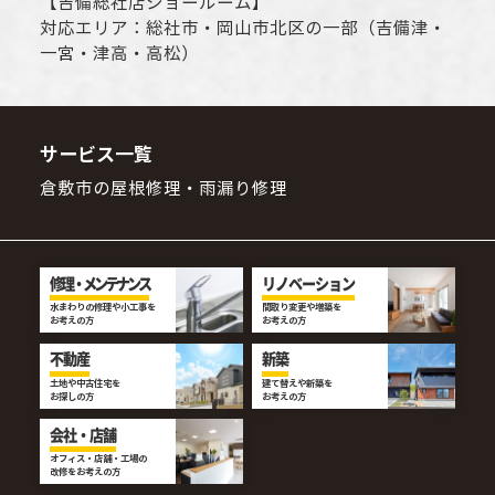
【
吉備総社店ショールーム
】
対応エリア：
総社市
・
岡山市
北区の一部（吉備津・
一宮・津高・高松）
サービス一覧
倉敷市の屋根修理・雨漏り修理
修理・メンテナンス
リノベーション
水まわりの修理や小工事を
間取り変更や増築を
お考えの方
お考えの方
不動産
新築
土地や中古住宅を
建て替えや新築を
お探しの方
お考えの方
会社・店舗
オフィス・店舗・工場の
改修をお考えの方