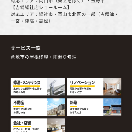
対応エリア：
岡山市
（東区を除く）・玉野市
【
吉備総社店ショールーム
】
対応エリア：
総社市
・
岡山市
北区の一部（吉備津・
一宮・津高・高松）
サービス一覧
倉敷市の屋根修理・雨漏り修理
修理・メンテナンス
リノベーション
水まわりの修理や小工事を
間取り変更や増築を
お考えの方
お考えの方
不動産
新築
土地や中古住宅を
建て替えや新築を
お探しの方
お考えの方
会社・店舗
オフィス・店舗・工場の