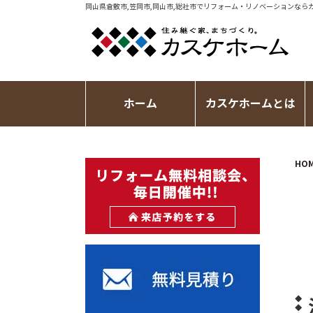
岡山県倉敷市,笠岡市,岡山市,総社市で
リフォーム・リノベーション
なら
ホーム
カスケホームとは
HO