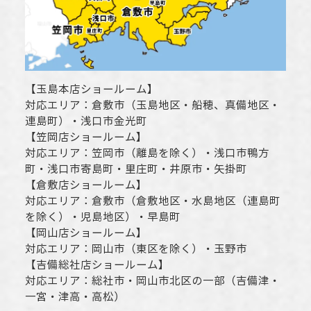
【
玉島本店ショールーム
】
対応エリア：
倉敷市
（玉島地区・船穂、真備地区・
連島町）・
浅口市
金光町
【
笠岡店ショールーム
】
対応エリア：
笠岡市（離島を除く）
・
浅口市
鴨方
町・
浅口市
寄島町・里庄町・
井原市
・矢掛町
【
倉敷店ショールーム
】
対応エリア：
倉敷市
（倉敷地区・水島地区（連島町
を除く）・児島地区）・早島町
【
岡山店ショールーム
】
対応エリア：
岡山市
（東区を除く）・玉野市
【
吉備総社店ショールーム
】
対応エリア：
総社市
・
岡山市
北区の一部（吉備津・
一宮・津高・高松）