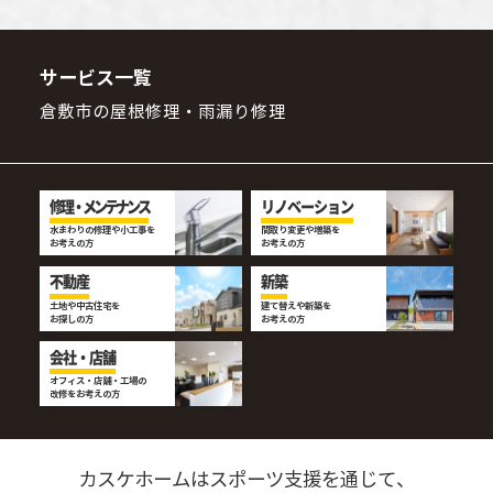
サービス一覧
倉敷市の屋根修理・雨漏り修理
修理・メンテナンス
リノベーション
水まわりの修理や小工事を
間取り変更や増築を
お考えの方
お考えの方
不動産
新築
土地や中古住宅を
建て替えや新築を
お探しの方
お考えの方
会社・店舗
オフィス・店舗・工場の
改修をお考えの方
カスケホームはスポーツ支援を通じて、