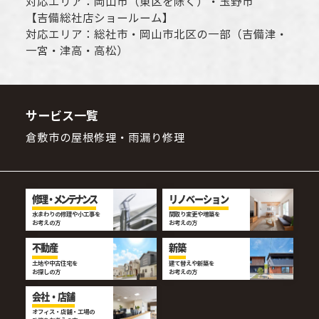
対応エリア：
岡山市
（東区を除く）・玉野市
【
吉備総社店ショールーム
】
対応エリア：
総社市
・
岡山市
北区の一部（吉備津・
一宮・津高・高松）
サービス一覧
倉敷市の屋根修理・雨漏り修理
修理・メンテナンス
リノベーション
水まわりの修理や小工事を
間取り変更や増築を
お考えの方
お考えの方
不動産
新築
土地や中古住宅を
建て替えや新築を
お探しの方
お考えの方
会社・店舗
オフィス・店舗・工場の