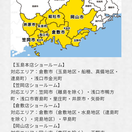
【
玉島本店ショールーム
】
対応エリア：
倉敷市
（玉島地区・船穂、真備地区・
連島町）・
浅口市
金光町
【
笠岡店ショールーム
】
対応エリア：
笠岡市（離島を除く）
・
浅口市
鴨方
町・
浅口市
寄島町・里庄町・
井原市
・矢掛町
【
倉敷店ショールーム
】
対応エリア：
倉敷市
（倉敷地区・水島地区（連島町
を除く）・児島地区）・早島町
【
岡山店ショールーム
】