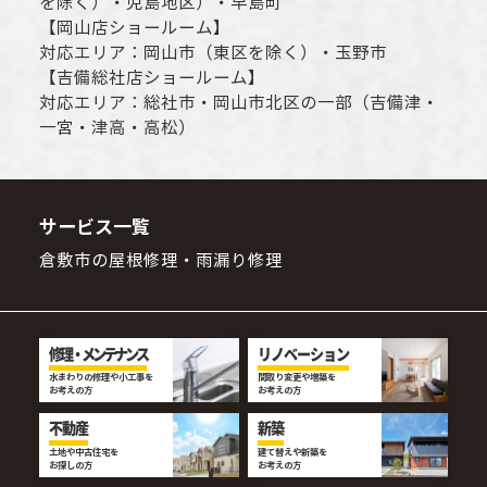
を除く）・児島地区）・早島町
【
岡山店ショールーム
】
対応エリア：
岡山市
（東区を除く）・玉野市
【
吉備総社店ショールーム
】
対応エリア：
総社市
・
岡山市
北区の一部（吉備津・
一宮・津高・高松）
サービス一覧
倉敷市の屋根修理・雨漏り修理
修理・メンテナンス
リノベーション
水まわりの修理や小工事を
間取り変更や増築を
お考えの方
お考えの方
不動産
新築
土地や中古住宅を
建て替えや新築を
お探しの方
お考えの方