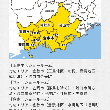
【
玉島本店ショールーム
】
対応エリア：
倉敷市
（玉島地区・船穂、真備地区・
連島町）・
浅口市
金光町
【
笠岡店ショールーム
】
対応エリア：
笠岡市（離島を除く）
・
浅口市
鴨方
町・
浅口市
寄島町・里庄町・
井原市
・矢掛町
【
倉敷店ショールーム
】
対応エリア：
倉敷市
（倉敷地区・水島地区（連島町