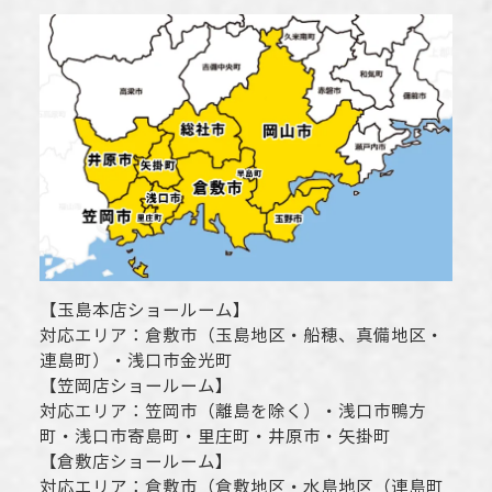
【
玉島本店ショールーム
】
対応エリア：
倉敷市
（玉島地区・船穂、真備地区・
連島町）・
浅口市
金光町
【
笠岡店ショールーム
】
対応エリア：
笠岡市（離島を除く）
・
浅口市
鴨方
町・
浅口市
寄島町・里庄町・
井原市
・矢掛町
【
倉敷店ショールーム
】
対応エリア：
倉敷市
（倉敷地区・水島地区（連島町