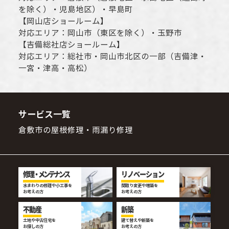
を除く）・児島地区）・早島町
【
岡山店ショールーム
】
対応エリア：
岡山市
（東区を除く）・玉野市
【
吉備総社店ショールーム
】
対応エリア：
総社市
・
岡山市
北区の一部（吉備津・
一宮・津高・高松）
サービス一覧
倉敷市の屋根修理・雨漏り修理
修理・メンテナンス
リノベーション
水まわりの修理や小工事を
間取り変更や増築を
お考えの方
お考えの方
不動産
新築
土地や中古住宅を
建て替えや新築を
お探しの方
お考えの方